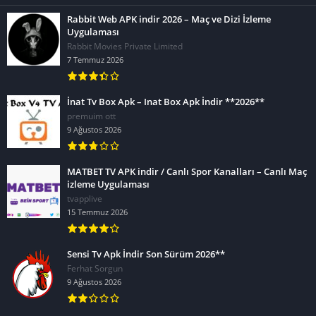
Rabbit Web APK indir 2026 – Maç ve Dizi İzleme
Uygulaması
Rabbit Movies Private Limited
7 Temmuz 2026
İnat Tv Box Apk – Inat Box Apk İndir **2026**
premuim ott
9 Ağustos 2026
MATBET TV APK indir / Canlı Spor Kanalları – Canlı Maç
izleme Uygulaması
tvapplive
15 Temmuz 2026
Sensi Tv Apk İndir Son Sürüm 2026**
Ferhat Sorgun
9 Ağustos 2026