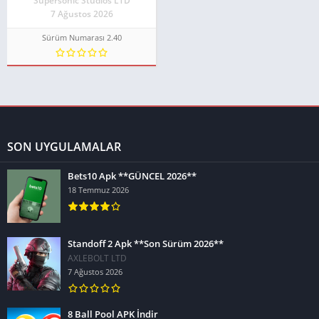
Supersonic Studios LTD
7 Ağustos 2026
Sürüm Numarası 2.40
SON UYGULAMALAR
Bets10 Apk **GÜNCEL 2026**
18 Temmuz 2026
Standoff 2 Apk **Son Sürüm 2026**
AXLEBOLT LTD
7 Ağustos 2026
8 Ball Pool APK İndir