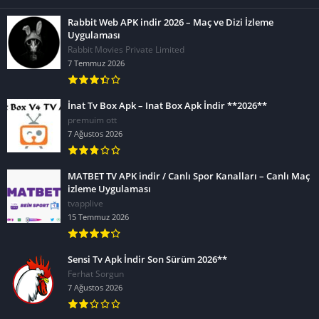
Rabbit Web APK indir 2026 – Maç ve Dizi İzleme
Uygulaması
Rabbit Movies Private Limited
7 Temmuz 2026
İnat Tv Box Apk – Inat Box Apk İndir **2026**
premuim ott
7 Ağustos 2026
MATBET TV APK indir / Canlı Spor Kanalları – Canlı Maç
izleme Uygulaması
tvapplive
15 Temmuz 2026
Sensi Tv Apk İndir Son Sürüm 2026**
Ferhat Sorgun
7 Ağustos 2026