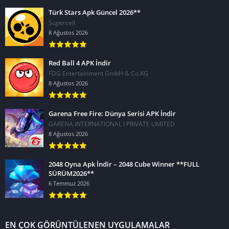
Türk Stars Apk Güncel 2026**
Supercell
8 Ağustos 2026
Red Ball 4 APK İndir
FDG Entertainment GmbH & Co.KG
8 Ağustos 2026
Garena Free Fire: Dünya Serisi APK İndir
GARENA INTERNATIONAL I PRIVATE LIMITED
8 Ağustos 2026
2048 Oyna Apk İndir – 2048 Cube Winner **FULL
SÜRÜM2026**
6 Temmuz 2026
EN ÇOK GÖRÜNTÜLENEN UYGULAMALAR