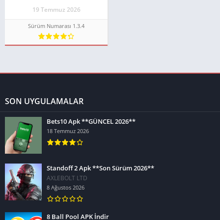
19 Temmuz 2026
Sürüm Numarası 1.3.4
SON UYGULAMALAR
Bets10 Apk **GÜNCEL 2026**
18 Temmuz 2026
Standoff 2 Apk **Son Sürüm 2026**
AXLEBOLT LTD
8 Ağustos 2026
8 Ball Pool APK İndir