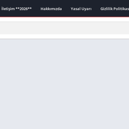
İletişim **2026**
Hakkımızda
Yasal Uyarı
Gizlilik Politika