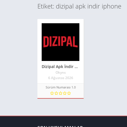
Etiket: dizipal apk indir iphone
Dizipal Apk İndir Güncel Sürüm 2026**
Okyns
6 Ağustos 2026
Sürüm Numarası 1.0