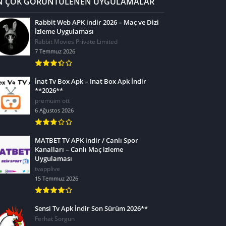
N ÇOK GÖRÜNTÜLENEN UYGULAMALAR
Rabbit Web APK indir 2026 – Maç ve Dizi
İzleme Uygulaması
Rabbit Movies Private Limited
7 Temmuz 2026
İnat Tv Box Apk – Inat Box Apk İndir
**2026**
premuim ott
6 Ağustos 2026
MATBET TV APK indir / Canlı Spor
Kanalları – Canlı Maç izleme
Uygulaması
tvapplive
15 Temmuz 2026
Sensi Tv Apk İndir Son Sürüm 2026**
Ferhat Sorgun