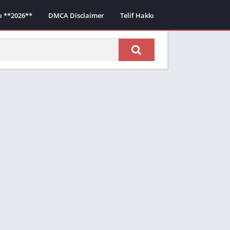
sı **2026**
DMCA Disclaimer
Telif Hakkı