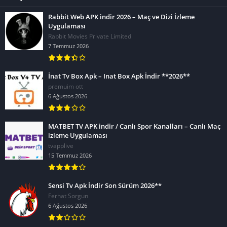
Rabbit Web APK indir 2026 – Maç ve Dizi İzleme
Uygulaması
Rabbit Movies Private Limited
7 Temmuz 2026
İnat Tv Box Apk – Inat Box Apk İndir **2026**
premuim ott
6 Ağustos 2026
MATBET TV APK indir / Canlı Spor Kanalları – Canlı Maç
izleme Uygulaması
tvapplive
15 Temmuz 2026
Sensi Tv Apk İndir Son Sürüm 2026**
Ferhat Sorgun
6 Ağustos 2026