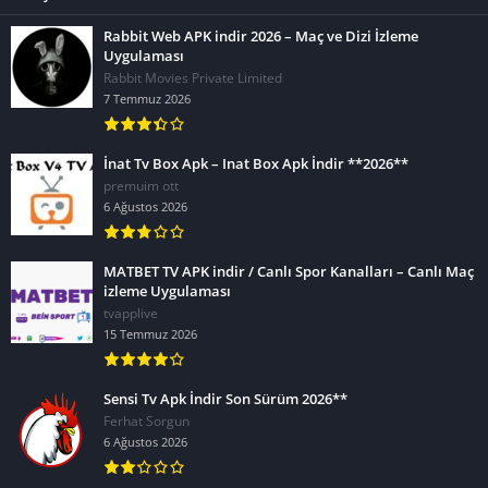
Rabbit Web APK indir 2026 – Maç ve Dizi İzleme
Uygulaması
Rabbit Movies Private Limited
7 Temmuz 2026
İnat Tv Box Apk – Inat Box Apk İndir **2026**
premuim ott
6 Ağustos 2026
MATBET TV APK indir / Canlı Spor Kanalları – Canlı Maç
izleme Uygulaması
tvapplive
15 Temmuz 2026
Sensi Tv Apk İndir Son Sürüm 2026**
Ferhat Sorgun
6 Ağustos 2026