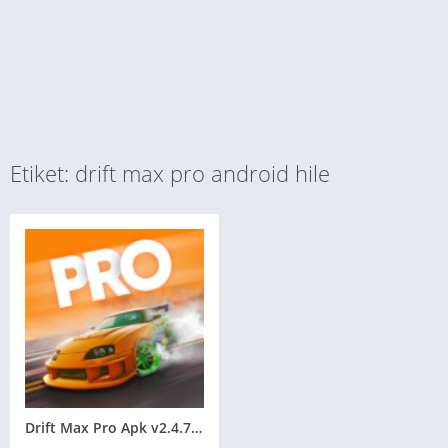
Etiket: drift max pro android hile
Drift Max Pro Apk v2.4.73 MOD APK – PARA HİLELİ **SON 2026**