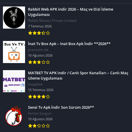
Rabbit Web APK indir 2026 – Maç ve Dizi İzleme
Uygulaması
Rabbit Movies Private Limited
7 Temmuz 2026
İnat Tv Box Apk – Inat Box Apk İndir **2026**
premuim ott
10 Ağustos 2026
MATBET TV APK indir / Canlı Spor Kanalları – Canlı Maç
izleme Uygulaması
tvapplive
15 Temmuz 2026
Sensi Tv Apk İndir Son Sürüm 2026**
Ferhat Sorgun
10 Ağustos 2026