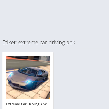
Etiket: extreme car driving apk
Extreme Car Driving Apk v6.0.5.2 MOD APK – PARA HİLELİ**MODDED 2026**