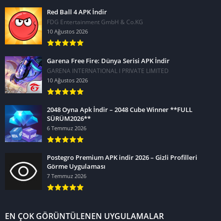
Red Ball 4 APK İndir
FDG Entertainment GmbH & Co.KG
10 Ağustos 2026
Garena Free Fire: Dünya Serisi APK İndir
GARENA INTERNATIONAL I PRIVATE LIMITED
10 Ağustos 2026
2048 Oyna Apk İndir – 2048 Cube Winner **FULL
SÜRÜM2026**
6 Temmuz 2026
Postegro Premium APK indir 2026 – Gizli Profilleri
Görme Uygulaması
7 Temmuz 2026
EN ÇOK GÖRÜNTÜLENEN UYGULAMALAR