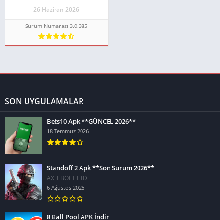
26 Haziran 2026
Sürüm Numarası 3.0.385
SON UYGULAMALAR
Bets10 Apk **GÜNCEL 2026**
18 Temmuz 2026
Standoff 2 Apk **Son Sürüm 2026**
AXLEBOLT LTD
6 Ağustos 2026
8 Ball Pool APK İndir