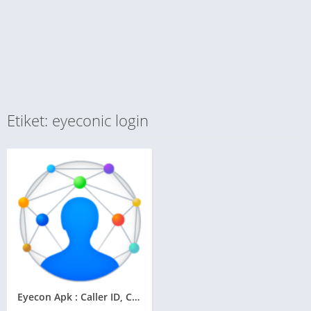
Etiket: eyeconic login
Eyecon Apk : Caller ID, Calls and Phone Contacts **GÜNCEL 2026**