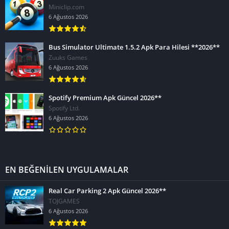
Miniclip.com
6 Ağustos 2026
Bus Simulator Ultimate 1.5.2 Apk Para Hilesi **2026**
Zuuks Games
6 Ağustos 2026
Spotify Premium Apk Güncel 2026**
Spotify Ltd.
6 Ağustos 2026
EN BEĞENİLEN UYGULAMALAR
Real Car Parking 2 Apk Güncel 2026**
TOJGAMES
6 Ağustos 2026