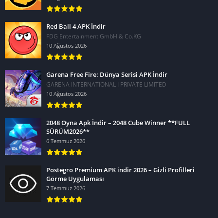
Red Ball 4 APK İndir
FDG Entertainment GmbH & Co.KG
10 Ağustos 2026
Garena Free Fire: Dünya Serisi APK İndir
GARENA INTERNATIONAL I PRIVATE LIMITED
10 Ağustos 2026
2048 Oyna Apk İndir – 2048 Cube Winner **FULL
SÜRÜM2026**
6 Temmuz 2026
Postegro Premium APK indir 2026 – Gizli Profilleri
Görme Uygulaması
7 Temmuz 2026