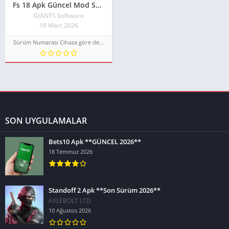
Fs 18 Apk Güncel Mod Sürümü 2026**
GIANTS Software
18 Mart 2026
Sürüm Numarası Cihaza göre değişir
SON UYGULAMALAR
Bets10 Apk **GÜNCEL 2026**
18 Temmuz 2026
Standoff 2 Apk **Son Sürüm 2026**
AXLEBOLT LTD
10 Ağustos 2026