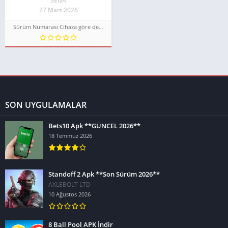
SEGA
27 Mart 2026
Sürüm Numarası Cihaza göre değişir
SON UYGULAMALAR
Bets10 Apk **GÜNCEL 2026**
18 Temmuz 2026
Standoff 2 Apk **Son Sürüm 2026**
AXLEBOLT LTD
10 Ağustos 2026
8 Ball Pool APK İndir