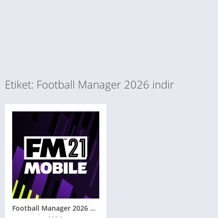
Etiket: Football Manager 2026 indir
Football Manager 2026 Apk **GÜNCEL 2026**