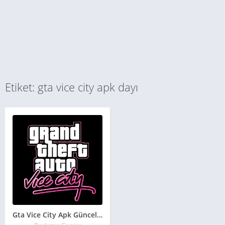
Etiket: gta vice city apk dayı
Gta Vice City Apk Güncel Hali 2026**