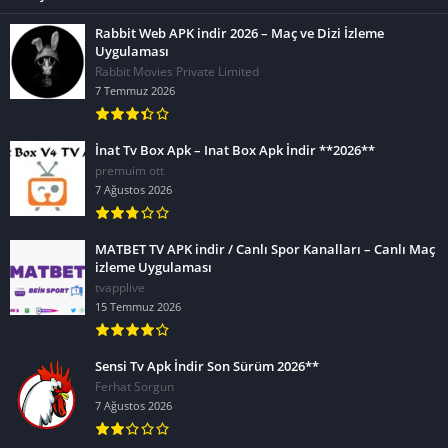
Rabbit Web APK indir 2026 – Maç ve Dizi İzleme
Uygulaması
Rabbit Movies Private Limited
7 Temmuz 2026
İnat Tv Box Apk – Inat Box Apk İndir **2026**
premuim ott
7 Ağustos 2026
MATBET TV APK indir / Canlı Spor Kanalları – Canlı Maç
izleme Uygulaması
tvapplive
15 Temmuz 2026
Sensi Tv Apk İndir Son Sürüm 2026**
Ferhat Sorgun
7 Ağustos 2026