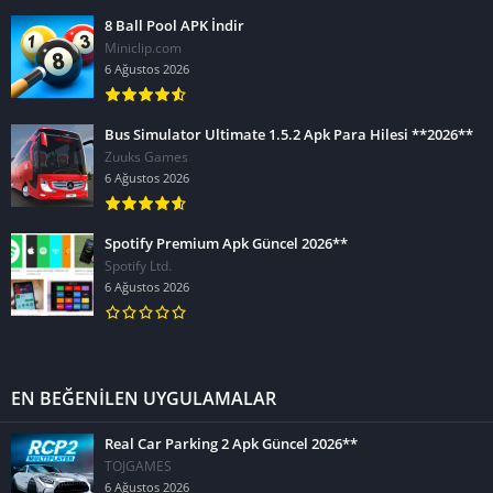
8 Ball Pool APK İndir
Miniclip.com
6 Ağustos 2026
Bus Simulator Ultimate 1.5.2 Apk Para Hilesi **2026**
Zuuks Games
6 Ağustos 2026
Spotify Premium Apk Güncel 2026**
Spotify Ltd.
6 Ağustos 2026
EN BEĞENİLEN UYGULAMALAR
Real Car Parking 2 Apk Güncel 2026**
TOJGAMES
6 Ağustos 2026