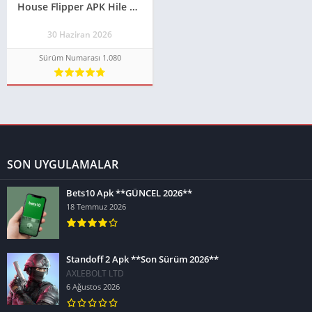
House Flipper APK Hile v1.080 MOD APK – MEGA HİLELİ **YENİ 2026**
30 Haziran 2026
Sürüm Numarası 1.080
SON UYGULAMALAR
Bets10 Apk **GÜNCEL 2026**
18 Temmuz 2026
Standoff 2 Apk **Son Sürüm 2026**
AXLEBOLT LTD
6 Ağustos 2026