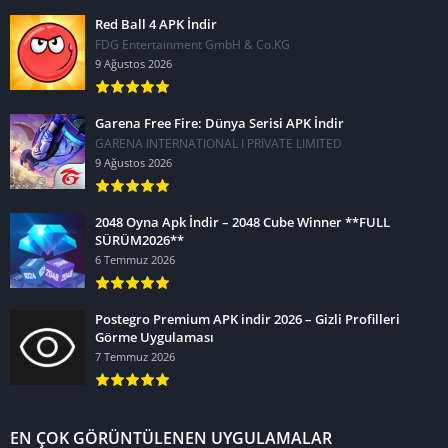
Red Ball 4 APK İndir
FDG Entertainment GmbH & Co.KG
9 Ağustos 2026
Garena Free Fire: Dünya Serisi APK İndir
GARENA INTERNATIONAL I PRIVATE LIMITED
9 Ağustos 2026
2048 Oyna Apk İndir – 2048 Cube Winner **FULL
SÜRÜM2026**
6 Temmuz 2026
Postegro Premium APK indir 2026 – Gizli Profilleri
Görme Uygulaması
7 Temmuz 2026
EN ÇOK GÖRÜNTÜLENEN UYGULAMALAR