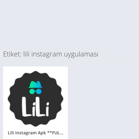
Etiket: lili instagram uygulaması
Lili instagram Apk **FULL 2026**