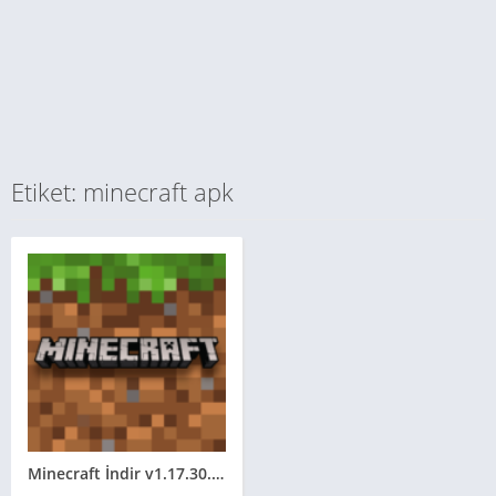
Etiket: minecraft apk
Minecraft İndir v1.17.30.24 / 1.17.11.01 FULL APK (BETA / FİNAL) **MOD APK 2026**