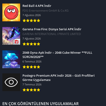
Red Ball 4 APK İndir
FDG Entertainment GmbH & Co.KG
7 Ağustos 2026
Garena Free Fire: Dünya Serisi APK İndir
GARENA INTERNATIONAL I PRIVATE LIMITED
7 Ağustos 2026
2048 Oyna Apk İndir – 2048 Cube Winner **FULL
SÜRÜM2026**
6 Temmuz 2026
Postegro Premium APK indir 2026 – Gizli Profilleri
Görme Uygulaması
7 Temmuz 2026
EN ÇOK GÖRÜNTÜLENEN UYGULAMALAR