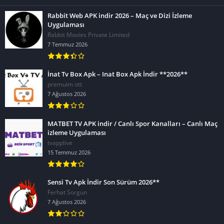
Rabbit Web APK indir 2026 – Maç ve Dizi İzleme
Uygulaması
Rabbit Movies Private Limited
7 Temmuz 2026
İnat Tv Box Apk – Inat Box Apk İndir **2026**
premuim ott
7 Ağustos 2026
MATBET TV APK indir / Canlı Spor Kanalları – Canlı Maç
izleme Uygulaması
tvapplive
15 Temmuz 2026
Sensi Tv Apk İndir Son Sürüm 2026**
Ferhat Sorgun
7 Ağustos 2026