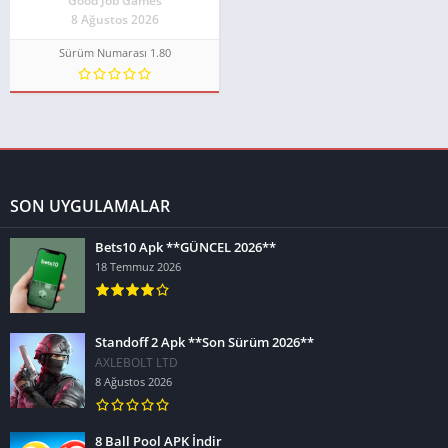
Good Job Games
8 Ağustos 2026
Sürüm Numarası 1.80
SON UYGULAMALAR
Bets10 Apk **GÜNCEL 2026**
18 Temmuz 2026
Standoff 2 Apk **Son Sürüm 2026**
AXLEBOLT LTD
8 Ağustos 2026
8 Ball Pool APK İndir