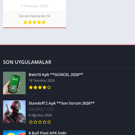
7 Temmuz 2026
Sürüm Numarası 14
SON UYGULAMALAR
Bets10 Apk **GÜNCEL 2026**
18 Temmuz 2026
Standoff 2 Apk **Son Sürüm 2026**
AXLEBOLT LTD
8 Ağustos 2026
8 Ball Pool APK İndir