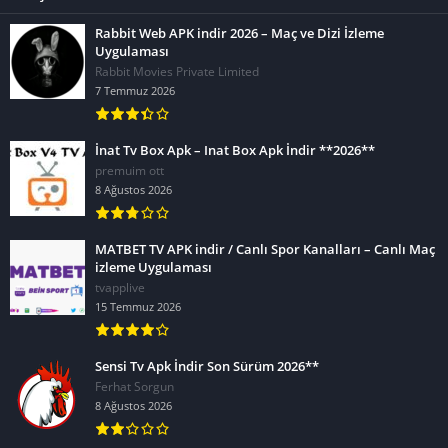
Rabbit Web APK indir 2026 – Maç ve Dizi İzleme
Uygulaması
Rabbit Movies Private Limited
7 Temmuz 2026
İnat Tv Box Apk – Inat Box Apk İndir **2026**
premuim ott
8 Ağustos 2026
MATBET TV APK indir / Canlı Spor Kanalları – Canlı Maç
izleme Uygulaması
tvapplive
15 Temmuz 2026
Sensi Tv Apk İndir Son Sürüm 2026**
Ferhat Sorgun
8 Ağustos 2026