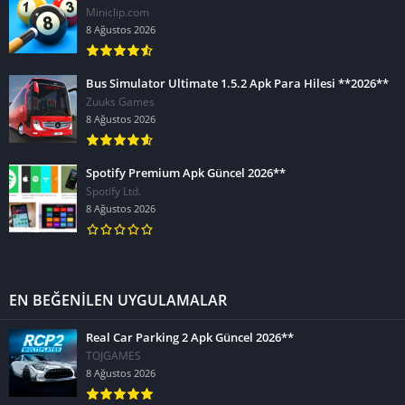
Miniclip.com
8 Ağustos 2026
Bus Simulator Ultimate 1.5.2 Apk Para Hilesi **2026**
Zuuks Games
8 Ağustos 2026
Spotify Premium Apk Güncel 2026**
Spotify Ltd.
8 Ağustos 2026
EN BEĞENİLEN UYGULAMALAR
Real Car Parking 2 Apk Güncel 2026**
TOJGAMES
8 Ağustos 2026