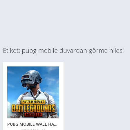
Etiket: pubg mobile duvardan görme hilesi
PUBG MOBILE WALL HACK, AİMBOT HACK, ÖLÜMSÜZLÜK HİLESİ, GODMODE, ESP HACK / YENİ HİLE