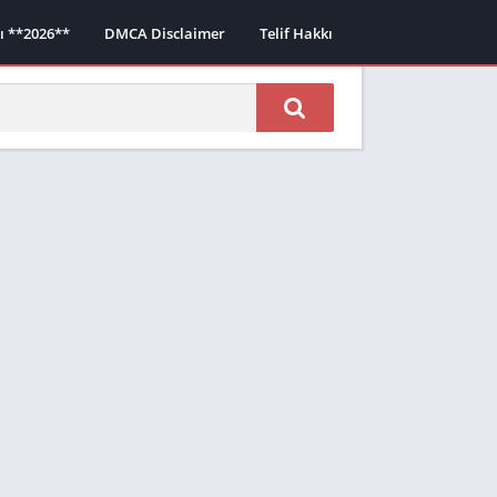
sı **2026**
DMCA Disclaimer
Telif Hakkı