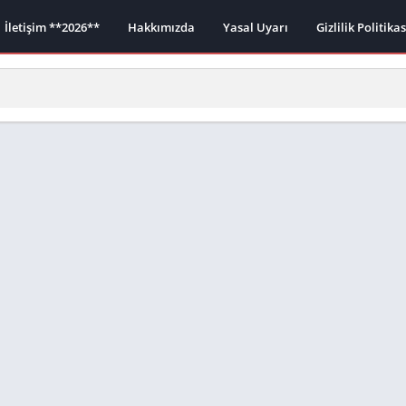
İletişim **2026**
Hakkımızda
Yasal Uyarı
Gizlilik Politika