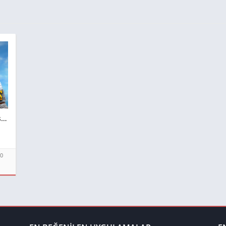
Pubg Mobile Ateşleme İndir – PUBG MOBILE 1.5: ATEŞLEME **2026**
.0