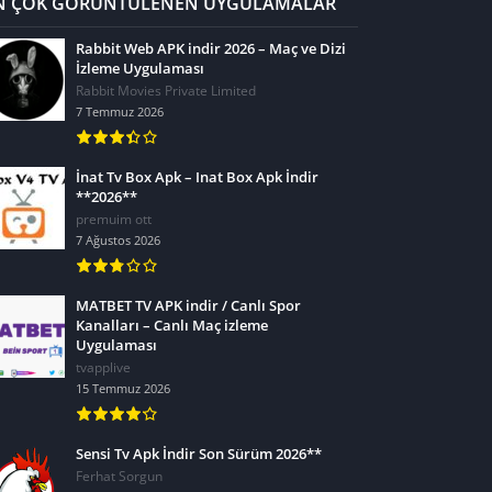
N ÇOK GÖRÜNTÜLENEN UYGULAMALAR
Rabbit Web APK indir 2026 – Maç ve Dizi
İzleme Uygulaması
Rabbit Movies Private Limited
7 Temmuz 2026
İnat Tv Box Apk – Inat Box Apk İndir
**2026**
premuim ott
7 Ağustos 2026
MATBET TV APK indir / Canlı Spor
Kanalları – Canlı Maç izleme
Uygulaması
tvapplive
15 Temmuz 2026
Sensi Tv Apk İndir Son Sürüm 2026**
Ferhat Sorgun