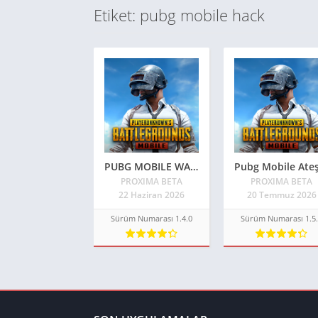
Etiket: pubg mobile hack
PUBG MOBILE WALL HACK, AİMBOT HACK, ÖLÜMSÜZLÜK HİLESİ, GODMODE, ESP HACK / YENİ HİLE
PROXIMA BETA
PROXIMA BETA
22 Haziran 2026
20 Temmuz 2026
Sürüm Numarası 1.4.0
Sürüm Numarası 1.5