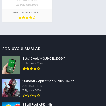
PROXIMA BETA
22 Haziran 2026
Sürüm Numarası 0.21.0
SON UYGULAMALAR
Bets10 Apk **GÜNCEL 2026**
18 Temmuz 2026
Standoff 2 Apk **Son Sürüm 2026**
AXLEBOLT LTD
7 Ağustos 2026
8 Ball Pool APK İndir