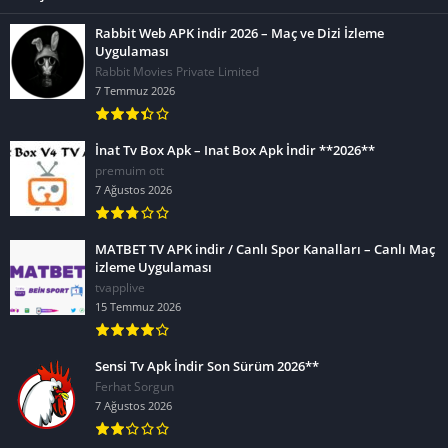
Rabbit Web APK indir 2026 – Maç ve Dizi İzleme
Uygulaması
Rabbit Movies Private Limited
7 Temmuz 2026
İnat Tv Box Apk – Inat Box Apk İndir **2026**
premuim ott
7 Ağustos 2026
MATBET TV APK indir / Canlı Spor Kanalları – Canlı Maç
izleme Uygulaması
tvapplive
15 Temmuz 2026
Sensi Tv Apk İndir Son Sürüm 2026**
Ferhat Sorgun
7 Ağustos 2026