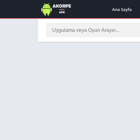
Ana Sayfa