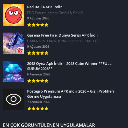
Red Ball 4 APK İndir
FDG Entertainment GmbH & Co.KG
9 Ağustos 2026
Garena Free Fire: Dünya Serisi APK İndir
GARENA INTERNATIONAL I PRIVATE LIMITED
9 Ağustos 2026
2048 Oyna Apk İndir – 2048 Cube Winner **FULL
SÜRÜM2026**
6 Temmuz 2026
Postegro Premium APK indir 2026 – Gizli Profilleri
Görme Uygulaması
7 Temmuz 2026
EN ÇOK GÖRÜNTÜLENEN UYGULAMALAR