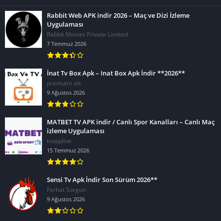
Rabbit Web APK indir 2026 – Maç ve Dizi İzleme
Uygulaması
Rabbit Movies Private Limited
7 Temmuz 2026
İnat Tv Box Apk – Inat Box Apk İndir **2026**
premuim ott
9 Ağustos 2026
MATBET TV APK indir / Canlı Spor Kanalları – Canlı Maç
izleme Uygulaması
tvapplive
15 Temmuz 2026
Sensi Tv Apk İndir Son Sürüm 2026**
Ferhat Sorgun
9 Ağustos 2026