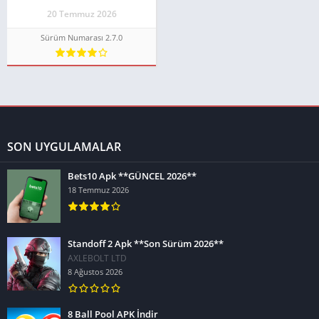
20 Temmuz 2026
Sürüm Numarası 2.7.0
SON UYGULAMALAR
Bets10 Apk **GÜNCEL 2026**
18 Temmuz 2026
Standoff 2 Apk **Son Sürüm 2026**
AXLEBOLT LTD
8 Ağustos 2026
8 Ball Pool APK İndir