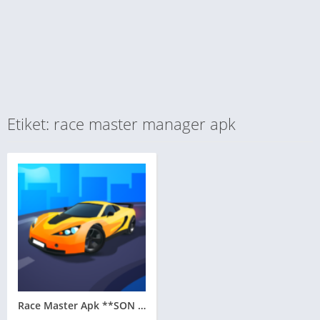
Etiket: race master manager apk
Race Master Apk **SON SÜRÜM 2026**