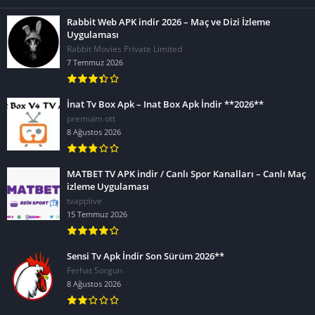
Rabbit Web APK indir 2026 – Maç ve Dizi İzleme
Uygulaması
Rabbit Movies Private Limited
7 Temmuz 2026
İnat Tv Box Apk – Inat Box Apk İndir **2026**
premuim ott
8 Ağustos 2026
MATBET TV APK indir / Canlı Spor Kanalları – Canlı Maç
izleme Uygulaması
tvapplive
15 Temmuz 2026
Sensi Tv Apk İndir Son Sürüm 2026**
Ferhat Sorgun
8 Ağustos 2026