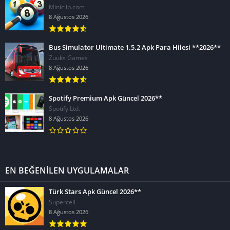
Miniclip.com
8 Ağustos 2026
Bus Simulator Ultimate 1.5.2 Apk Para Hilesi **2026**
Zuuks Games
8 Ağustos 2026
Spotify Premium Apk Güncel 2026**
Spotify Ltd.
8 Ağustos 2026
EN BEĞENİLEN UYGULAMALAR
Türk Stars Apk Güncel 2026**
Supercell
8 Ağustos 2026