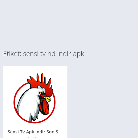
Etiket: sensi tv hd indir apk
Sensi Tv Apk İndir Son Sürüm 2026**