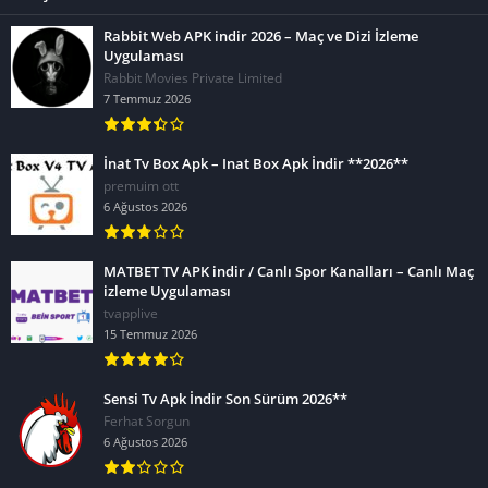
Rabbit Web APK indir 2026 – Maç ve Dizi İzleme
Uygulaması
Rabbit Movies Private Limited
7 Temmuz 2026
İnat Tv Box Apk – Inat Box Apk İndir **2026**
premuim ott
6 Ağustos 2026
MATBET TV APK indir / Canlı Spor Kanalları – Canlı Maç
izleme Uygulaması
tvapplive
15 Temmuz 2026
Sensi Tv Apk İndir Son Sürüm 2026**
Ferhat Sorgun
6 Ağustos 2026