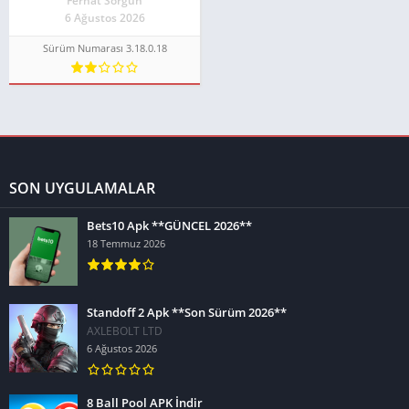
Ferhat Sorgun
6 Ağustos 2026
Sürüm Numarası 3.18.0.18
SON UYGULAMALAR
Bets10 Apk **GÜNCEL 2026**
18 Temmuz 2026
Standoff 2 Apk **Son Sürüm 2026**
AXLEBOLT LTD
6 Ağustos 2026
8 Ball Pool APK İndir