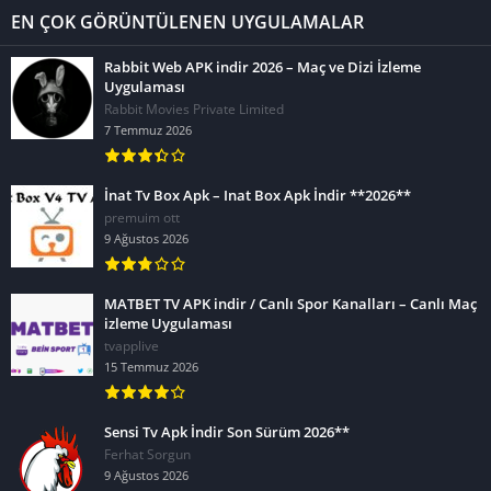
EN ÇOK GÖRÜNTÜLENEN UYGULAMALAR
Rabbit Web APK indir 2026 – Maç ve Dizi İzleme
Uygulaması
Rabbit Movies Private Limited
7 Temmuz 2026
İnat Tv Box Apk – Inat Box Apk İndir **2026**
premuim ott
9 Ağustos 2026
MATBET TV APK indir / Canlı Spor Kanalları – Canlı Maç
izleme Uygulaması
tvapplive
15 Temmuz 2026
Sensi Tv Apk İndir Son Sürüm 2026**
Ferhat Sorgun
9 Ağustos 2026