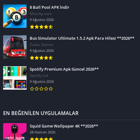
8 Ball Pool APK İndir
Miniclip.com
9 Ağustos 2026
Bus Simulator Ultimate 1.5.2 Apk Para Hilesi **2026**
Zuuks Games
9 Ağustos 2026
Spotify Premium Apk Güncel 2026**
Spotify Ltd.
9 Ağustos 2026
EN BEĞENİLEN UYGULAMALAR
Squid Game Wallpaper 4K **2026**
28 Haziran 2026