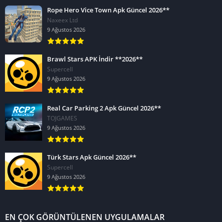
Rope Hero Vice Town Apk Güncel 2026**
Naxeex Ltd
9 Ağustos 2026
Brawl Stars APK İndir **2026**
Supercell
9 Ağustos 2026
Real Car Parking 2 Apk Güncel 2026**
TOJGAMES
9 Ağustos 2026
Türk Stars Apk Güncel 2026**
Supercell
9 Ağustos 2026
EN ÇOK GÖRÜNTÜLENEN UYGULAMALAR