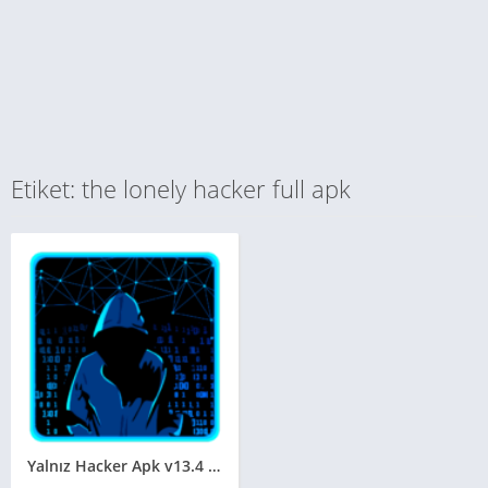
Etiket: the lonely hacker full apk
Yalnız Hacker Apk v13.4 MOD APK – PARA HİLELİ **GÜNCEL 2026**