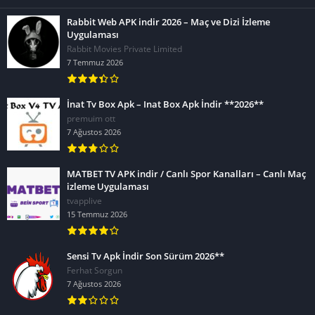
Rabbit Web APK indir 2026 – Maç ve Dizi İzleme
Uygulaması
Rabbit Movies Private Limited
7 Temmuz 2026
İnat Tv Box Apk – Inat Box Apk İndir **2026**
premuim ott
7 Ağustos 2026
MATBET TV APK indir / Canlı Spor Kanalları – Canlı Maç
izleme Uygulaması
tvapplive
15 Temmuz 2026
Sensi Tv Apk İndir Son Sürüm 2026**
Ferhat Sorgun
7 Ağustos 2026