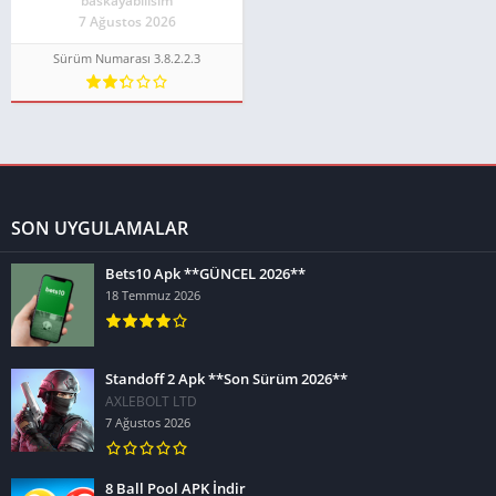
baskayabilisim
7 Ağustos 2026
Sürüm Numarası 3.8.2.2.3
SON UYGULAMALAR
Bets10 Apk **GÜNCEL 2026**
18 Temmuz 2026
Standoff 2 Apk **Son Sürüm 2026**
AXLEBOLT LTD
7 Ağustos 2026
8 Ball Pool APK İndir