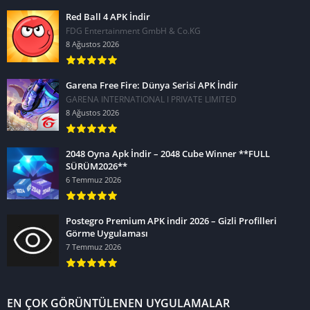
Red Ball 4 APK İndir
FDG Entertainment GmbH & Co.KG
8 Ağustos 2026
Garena Free Fire: Dünya Serisi APK İndir
GARENA INTERNATIONAL I PRIVATE LIMITED
8 Ağustos 2026
2048 Oyna Apk İndir – 2048 Cube Winner **FULL
SÜRÜM2026**
6 Temmuz 2026
Postegro Premium APK indir 2026 – Gizli Profilleri
Görme Uygulaması
7 Temmuz 2026
EN ÇOK GÖRÜNTÜLENEN UYGULAMALAR