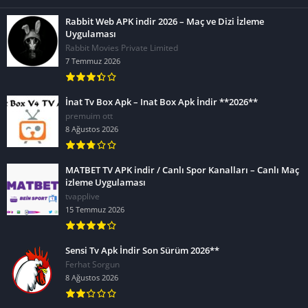
Rabbit Web APK indir 2026 – Maç ve Dizi İzleme
Uygulaması
Rabbit Movies Private Limited
7 Temmuz 2026
İnat Tv Box Apk – Inat Box Apk İndir **2026**
premuim ott
8 Ağustos 2026
MATBET TV APK indir / Canlı Spor Kanalları – Canlı Maç
izleme Uygulaması
tvapplive
15 Temmuz 2026
Sensi Tv Apk İndir Son Sürüm 2026**
Ferhat Sorgun
8 Ağustos 2026