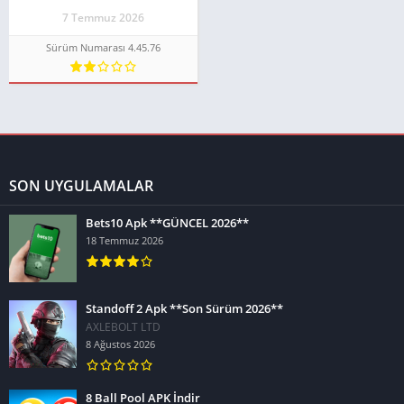
7 Temmuz 2026
Sürüm Numarası 4.45.76
SON UYGULAMALAR
Bets10 Apk **GÜNCEL 2026**
18 Temmuz 2026
Standoff 2 Apk **Son Sürüm 2026**
AXLEBOLT LTD
8 Ağustos 2026
8 Ball Pool APK İndir