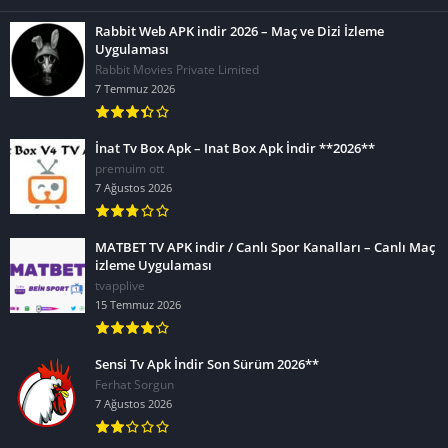
Rabbit Web APK indir 2026 – Maç ve Dizi İzleme
Uygulaması
Rabbit Movies Private Limited
7 Temmuz 2026
İnat Tv Box Apk – Inat Box Apk İndir **2026**
premuim ott
7 Ağustos 2026
MATBET TV APK indir / Canlı Spor Kanalları – Canlı Maç
izleme Uygulaması
tvapplive
15 Temmuz 2026
Sensi Tv Apk İndir Son Sürüm 2026**
Ferhat Sorgun
7 Ağustos 2026