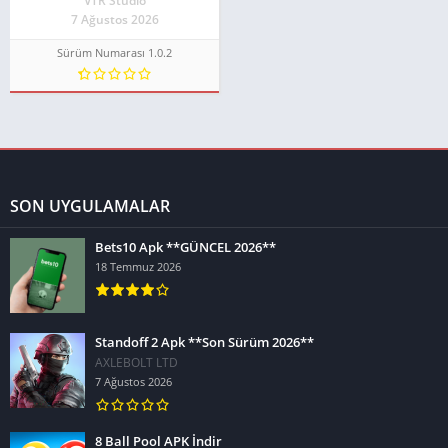
VTR Studio
7 Ağustos 2026
Sürüm Numarası 1.0.2
SON UYGULAMALAR
Bets10 Apk **GÜNCEL 2026**
18 Temmuz 2026
Standoff 2 Apk **Son Sürüm 2026**
AXLEBOLT LTD
7 Ağustos 2026
8 Ball Pool APK İndir