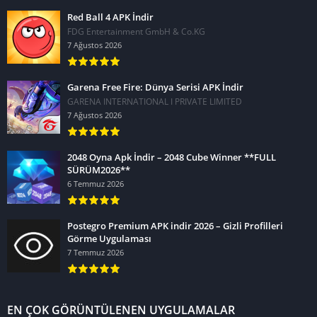
Red Ball 4 APK İndir
FDG Entertainment GmbH & Co.KG
7 Ağustos 2026
Garena Free Fire: Dünya Serisi APK İndir
GARENA INTERNATIONAL I PRIVATE LIMITED
7 Ağustos 2026
2048 Oyna Apk İndir – 2048 Cube Winner **FULL
SÜRÜM2026**
6 Temmuz 2026
Postegro Premium APK indir 2026 – Gizli Profilleri
Görme Uygulaması
7 Temmuz 2026
EN ÇOK GÖRÜNTÜLENEN UYGULAMALAR