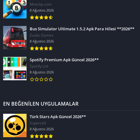
Miniclip.com
8 Ağustos 2026
Bus Simulator Ultimate 1.5.2 Apk Para Hilesi **2026**
Zuuks Games
8 Ağustos 2026
Spotify Premium Apk Güncel 2026**
Spotify Ltd.
8 Ağustos 2026
EN BEĞENİLEN UYGULAMALAR
Türk Stars Apk Güncel 2026**
Supercell
8 Ağustos 2026