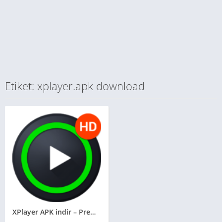
Etiket: xplayer.apk download
XPlayer APK indir – Premium **2026**