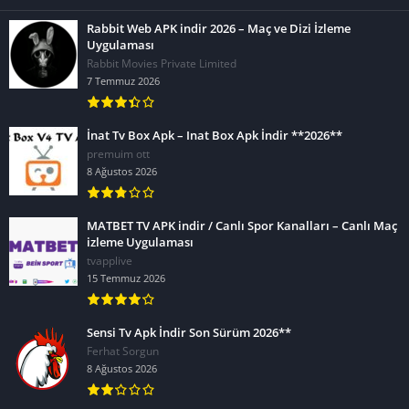
Rabbit Web APK indir 2026 – Maç ve Dizi İzleme
Uygulaması
Rabbit Movies Private Limited
7 Temmuz 2026
İnat Tv Box Apk – Inat Box Apk İndir **2026**
premuim ott
8 Ağustos 2026
MATBET TV APK indir / Canlı Spor Kanalları – Canlı Maç
izleme Uygulaması
tvapplive
15 Temmuz 2026
Sensi Tv Apk İndir Son Sürüm 2026**
Ferhat Sorgun
8 Ağustos 2026