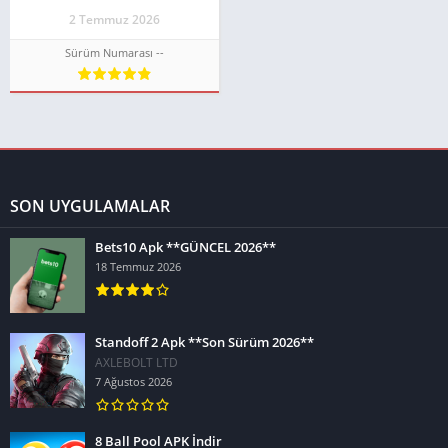
2 Temmuz 2026
Sürüm Numarası --
SON UYGULAMALAR
Bets10 Apk **GÜNCEL 2026**
18 Temmuz 2026
Standoff 2 Apk **Son Sürüm 2026**
AXLEBOLT LTD
7 Ağustos 2026
8 Ball Pool APK İndir