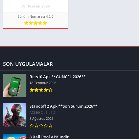
28 Haziran 2026
Sürüm Numarası 4.2.0
SON UYGULAMALAR
Bets10 Apk **GÜNCEL 2026**
18 Temmuz 2026
Standoff 2 Apk **Son Sürüm 2026**
AXLEBOLT LTD
8 Ağustos 2026
8 Ball Pool APK İndir