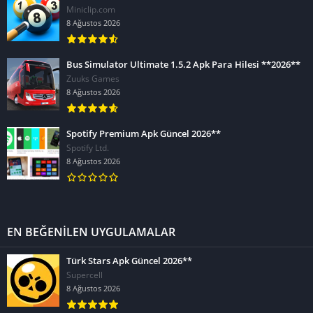
Miniclip.com
8 Ağustos 2026
Bus Simulator Ultimate 1.5.2 Apk Para Hilesi **2026**
Zuuks Games
8 Ağustos 2026
Spotify Premium Apk Güncel 2026**
Spotify Ltd.
8 Ağustos 2026
EN BEĞENİLEN UYGULAMALAR
Türk Stars Apk Güncel 2026**
Supercell
8 Ağustos 2026