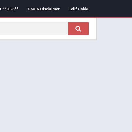
sı **2026**
DMCA Disclaimer
Telif Hakkı