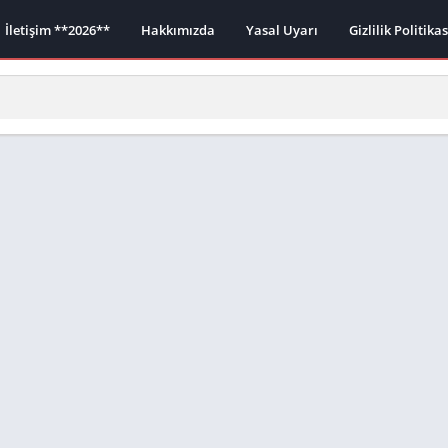
İletişim **2026**
Hakkımızda
Yasal Uyarı
Gizlilik Politika