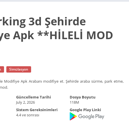
rking 3d Şehirde
ye Apk **HİLELİ MOD
k
Simülasyon
de Modifiye Apk Arabanı modifiye et. Şehirde araba sürme, park etme,
 mod.
Güncelleme Tarihi
Dosya Boyutu
July 2, 2026
118M
Sistem Gereksinimleri
Google Play Linki
4.4 ve sonrası