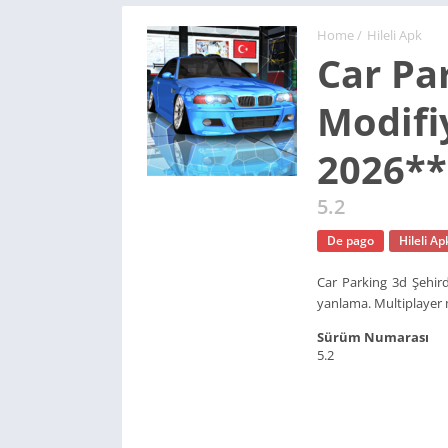
Home
/
Hileli Apk
Car Pa
Modifi
2026**
5.2
De pago
Hileli Ap
Car Parking 3d Şehir
yanlama. Multiplayer
Sürüm Numarası
5.2