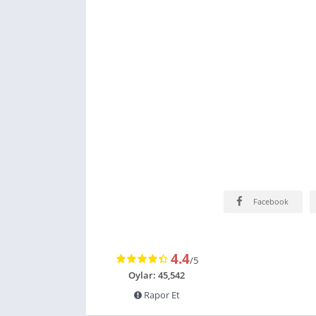
Facebook
4.4
/5
Oylar: 45,542
Rapor Et