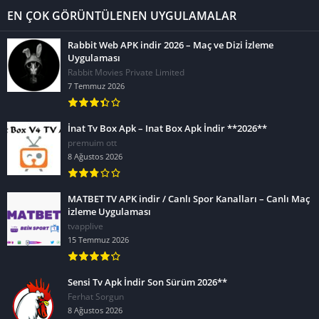
EN ÇOK GÖRÜNTÜLENEN UYGULAMALAR
Rabbit Web APK indir 2026 – Maç ve Dizi İzleme
Uygulaması
Rabbit Movies Private Limited
7 Temmuz 2026
İnat Tv Box Apk – Inat Box Apk İndir **2026**
premuim ott
8 Ağustos 2026
MATBET TV APK indir / Canlı Spor Kanalları – Canlı Maç
izleme Uygulaması
tvapplive
15 Temmuz 2026
Sensi Tv Apk İndir Son Sürüm 2026**
Ferhat Sorgun
8 Ağustos 2026