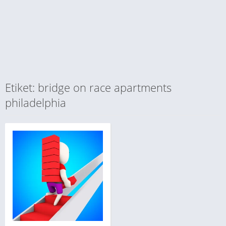
Etiket: bridge on race apartments
philadelphia