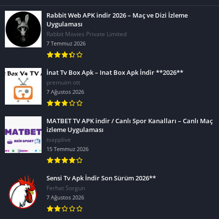
Rabbit Web APK indir 2026 – Maç ve Dizi İzleme
Uygulaması
Rabbit Movies Private Limited
7 Temmuz 2026
İnat Tv Box Apk – Inat Box Apk İndir **2026**
premuim ott
7 Ağustos 2026
MATBET TV APK indir / Canlı Spor Kanalları – Canlı Maç
izleme Uygulaması
tvapplive
15 Temmuz 2026
Sensi Tv Apk İndir Son Sürüm 2026**
Ferhat Sorgun
7 Ağustos 2026