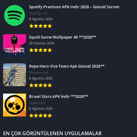
Spotify Premium APK indir 2026 – Güncel Sürüm
Spotify Ltd.
8 Ağustos 2026
Squid Game Wallpaper 4K **2026**
28 Haziran 2026
Rope Hero Vice Town Apk Güncel 2026**
Naxeex Ltd
8 Ağustos 2026
Brawl Stars APK İndir **2026**
Supercell
8 Ağustos 2026
EN ÇOK GÖRÜNTÜLENEN UYGULAMALAR