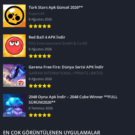
Türk Stars Apk Güncel 2026**
Supercell
8 Ağustos 2026
Red Ball 4 APK İndir
FDG Entertainment GmbH & Co.KG
8 Ağustos 2026
Garena Free Fire: Dünya Serisi APK İndir
GARENA INTERNATIONAL I PRIVATE LIMITED
8 Ağustos 2026
2048 Oyna Apk İndir – 2048 Cube Winner **FULL
SÜRÜM2026**
6 Temmuz 2026
EN ÇOK GÖRÜNTÜLENEN UYGULAMALAR