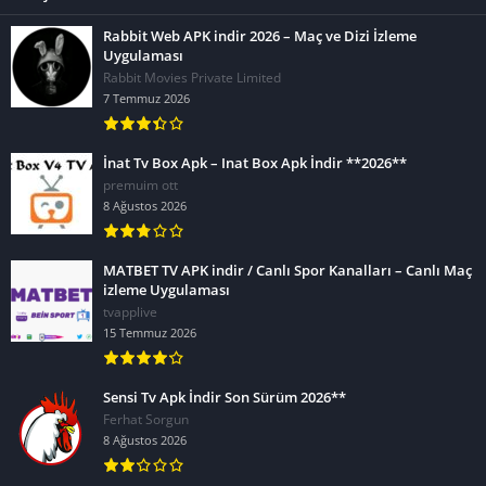
Rabbit Web APK indir 2026 – Maç ve Dizi İzleme
Uygulaması
Rabbit Movies Private Limited
7 Temmuz 2026
İnat Tv Box Apk – Inat Box Apk İndir **2026**
premuim ott
8 Ağustos 2026
MATBET TV APK indir / Canlı Spor Kanalları – Canlı Maç
izleme Uygulaması
tvapplive
15 Temmuz 2026
Sensi Tv Apk İndir Son Sürüm 2026**
Ferhat Sorgun
8 Ağustos 2026