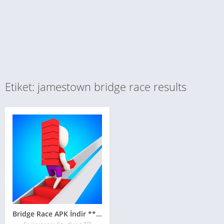
Etiket: jamestown bridge race results
Bridge Race APK İndir **2026**