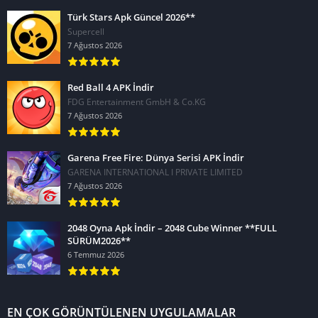
Türk Stars Apk Güncel 2026**
Supercell
7 Ağustos 2026
Red Ball 4 APK İndir
FDG Entertainment GmbH & Co.KG
7 Ağustos 2026
Garena Free Fire: Dünya Serisi APK İndir
GARENA INTERNATIONAL I PRIVATE LIMITED
7 Ağustos 2026
2048 Oyna Apk İndir – 2048 Cube Winner **FULL
SÜRÜM2026**
6 Temmuz 2026
EN ÇOK GÖRÜNTÜLENEN UYGULAMALAR