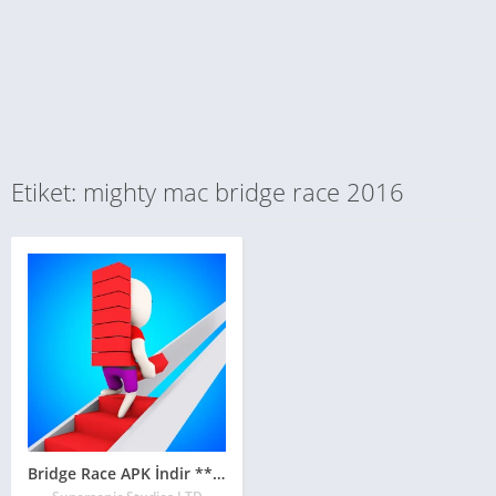
Etiket: mighty mac bridge race 2016
Bridge Race APK İndir **2026**