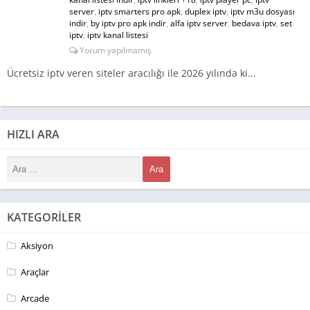
server
,
iptv smarters pro apk
,
duplex iptv
,
iptv m3u dosyası
indir
,
by iptv pro apk indir
,
alfa iptv server
,
bedava iptv
,
set
iptv
,
iptv kanal listesi
Yorum yapılmamış
Ücretsiz iptv veren siteler aracılığı ile 2026 yılında ki...
HIZLI ARA
KATEGORILER
Aksiyon
Araçlar
Arcade