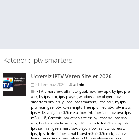
Kategori: iptv smarters
Ücretsiz İPTV Veren Siteler 2026
21 Temmuz 2026
admin
IPTV
,
smart iptv
,
alfa iptv
,
guek iptv
,
iptv apk
,
by iptv pro
apk
,
by iptv pro
,
iptv player
,
windows iptv player
,
iptv
smarters pro
,
en iyi iptv
,
iptv smarters
,
iptv indir
,
by iptv
pro indir
,
gse iptv
,
xtream iptv
,
free iptv
,
net iptv
,
iptv m3u
,
iptv + 18 yetişkin 2026 m3u
,
iptv link
,
iptv izle
,
iptv test
,
iptv
m3u +18
,
ücretsiz iptv veren siteler
,
by iptv apk
,
iptv pro
apk
,
bedava iptv hesapları
,
+18 iptv m3u list 2026
,
by iptv
,
iptv satın al
,
gse smart iptv
,
vizyon iptv
,
ss iptv
,
ücretsiz
iptv
,
iptv linkleri
,
iptv kanal listesi m3u 2026 türk
,
ss iptv
kanal listesi indir
,
iptv linkleri +18
,
iptv player pc
,
iptv