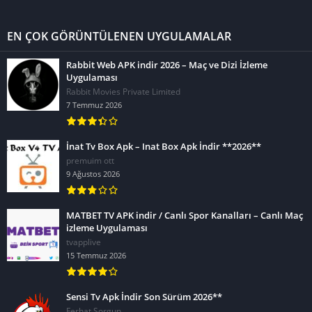
EN ÇOK GÖRÜNTÜLENEN UYGULAMALAR
Rabbit Web APK indir 2026 – Maç ve Dizi İzleme
Uygulaması
Rabbit Movies Private Limited
7 Temmuz 2026
İnat Tv Box Apk – Inat Box Apk İndir **2026**
premuim ott
9 Ağustos 2026
MATBET TV APK indir / Canlı Spor Kanalları – Canlı Maç
izleme Uygulaması
tvapplive
15 Temmuz 2026
Sensi Tv Apk İndir Son Sürüm 2026**
Ferhat Sorgun