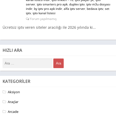
server
,
iptv smarters pro apk
,
duplex iptv
,
iptv m3u dosyası
indir
,
by iptv pro apk indir
,
alfa iptv server
,
bedava iptv
,
set
iptv
,
iptv kanal listesi
Yorum yapılmamış
Ücretsiz iptv veren siteler aracılığı ile 2026 yılında ki...
HIZLI ARA
KATEGORILER
Aksiyon
Araçlar
Arcade