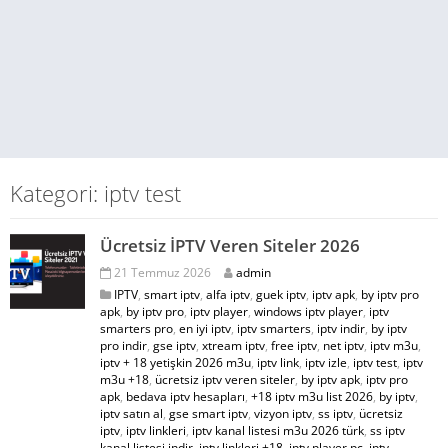
Kategori: iptv test
Ücretsiz İPTV Veren Siteler 2026
21 Temmuz 2026
admin
IPTV
,
smart iptv
,
alfa iptv
,
guek iptv
,
iptv apk
,
by iptv pro
apk
,
by iptv pro
,
iptv player
,
windows iptv player
,
iptv
smarters pro
,
en iyi iptv
,
iptv smarters
,
iptv indir
,
by iptv
pro indir
,
gse iptv
,
xtream iptv
,
free iptv
,
net iptv
,
iptv m3u
,
iptv + 18 yetişkin 2026 m3u
,
iptv link
,
iptv izle
,
iptv test
,
iptv
m3u +18
,
ücretsiz iptv veren siteler
,
by iptv apk
,
iptv pro
apk
,
bedava iptv hesapları
,
+18 iptv m3u list 2026
,
by iptv
,
iptv satın al
,
gse smart iptv
,
vizyon iptv
,
ss iptv
,
ücretsiz
iptv
,
iptv linkleri
,
iptv kanal listesi m3u 2026 türk
,
ss iptv
kanal listesi indir
,
iptv linkleri +18
,
iptv player pc
,
iptv