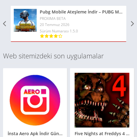
Pubg Mobile Ateşleme İndir – PUBG MOBILE 1.5: ATEŞLEME **2026**
PROXIMA BETA
20 Temmuz 2026
Sürüm Numarası 1.5.0
Web sitemizdeki son uygulamalar
İnsta Aero Apk İndir Güncel 2026** Hileli ve Hilesiz İnsta Aero Apk İndir
Five Nights at Freddys 4 Hileli Apk Güncel 2026**