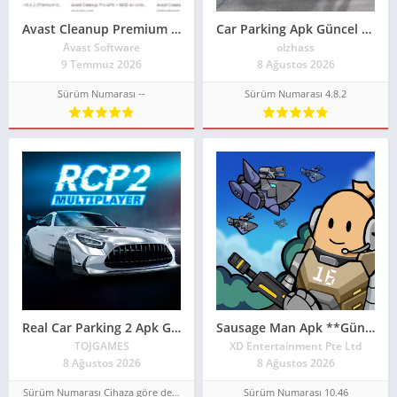
Avast Cleanup Premium Apk 2026 Güncel**
Car Parking Apk Güncel 2026**
Avast Software
olzhass
9 Temmuz 2026
8 Ağustos 2026
Sürüm Numarası --
Sürüm Numarası 4.8.2
Real Car Parking 2 Apk Güncel 2026**
Sausage Man Apk **Güncel 2026**
TOJGAMES
XD Entertainment Pte Ltd
8 Ağustos 2026
8 Ağustos 2026
Sürüm Numarası Cihaza göre değişir
Sürüm Numarası 10.46