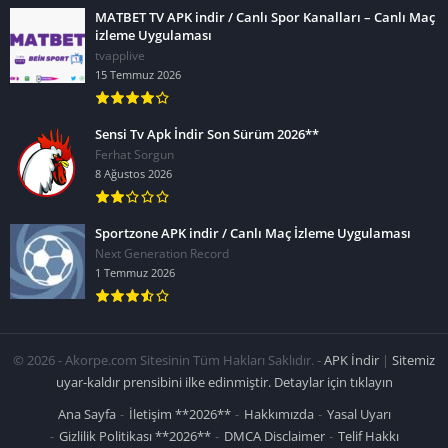
MATBET TV APK indir / Canlı Spor Kanalları – Canlı Maç
izleme Uygulaması
tvapplive
15 Temmuz 2026
Sensi Tv Apk İndir Son Sürüm 2026**
Ferhat Sorgun
8 Ağustos 2026
Sportzone APK indir / Canlı Maç İzleme Uygulaması
Next Generation Record
1 Temmuz 2026
© 2026 - Akorpe.com Sitesinin Tüm Hakları Saklıdır. -
APK İndir
|
Sitemiz
uyar-kaldır prensibini ilke edinmiştir. Detaylar için tıklayın
Ana Sayfa
İletişim **2026**
Hakkımızda
Yasal Uyarı
Gizlilik Politikası **2026**
DMCA Disclaimer
Telif Hakkı