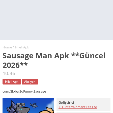
Home
/
Hileli Apk
Sausage Man Apk **Güncel
2026**
10.46
Hileli Apk
Aksiyon
com.GlobalSoFunny.Sausage
Geliştirici
XD Entertainment Pte Ltd