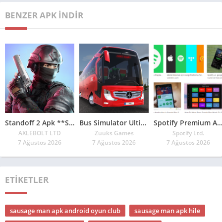
BENZER APK İNDIR
Standoff 2 Apk **Son Sürüm 2026**
Bus Simulator Ultimate 1.5.2 Apk Para Hilesi **2026**
Spotify Premium Apk Güncel 202
AXLEBOLT LTD
Zuuks Games
Spotify Ltd.
7 Ağustos 2026
7 Ağustos 2026
7 Ağustos 2026
ETIKETLER
sausage man apk android oyun club
sausage man apk hile