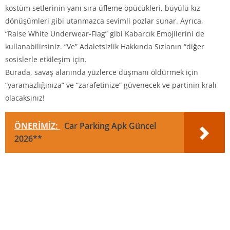
kostüm setlerinin yanı sıra üfleme öpücükleri, büyülü kız
dönüşümleri gibi utanmazca sevimli pozlar sunar. Ayrıca,
“Raise White Underwear-Flag” gibi Kabarcık Emojilerini de
kullanabilirsiniz. “Ve” Adaletsizlik Hakkında Sızlanın “diğer
sosislerle etkileşim için.
Burada, savaş alanında yüzlerce düşmanı öldürmek için
“yaramazlığınıza” ve “zarafetinize” güvenecek ve partinin kralı
olacaksınız!
ÖNERİMİZ:
Car Parking Apk Güncel
2026**