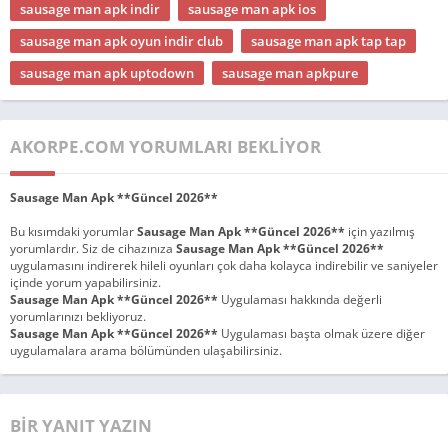
sausage man apk indir
sausage man apk ios
sausage man apk oyun indir club
sausage man apk tap tap
sausage man apk uptodown
sausage man apkpure
AKORPE.COM YORUMLARI BEKLIYOR
Sausage Man Apk **Güncel 2026**
Bu kısımdaki yorumlar
Sausage Man Apk **Güncel 2026**
için yazılmış
yorumlardır. Siz de cihazınıza
Sausage Man Apk **Güncel 2026**
uygulamasını indirerek hileli oyunları çok daha kolayca indirebilir ve saniyeler
içinde yorum yapabilirsiniz.
Sausage Man Apk **Güncel 2026**
Uygulaması hakkında değerli
yorumlarınızı bekliyoruz.
Sausage Man Apk **Güncel 2026**
Uygulaması başta olmak üzere diğer
uygulamalara arama bölümünden ulaşabilirsiniz.
BIR YANIT YAZIN