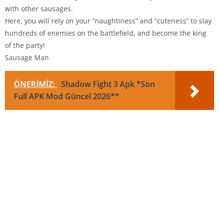
with other sausages.
Here, you will rely on your “naughtiness” and “cuteness” to slay
hundreds of enemies on the battlefield, and become the king
of the party!
Sausage Man
ÖNERİMİZ:
Shadow Fight 3 Apk *Son
Full APK Mod Güncel 2026**